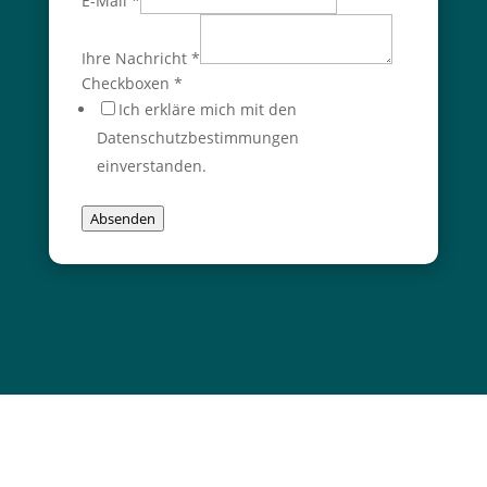
E-Mail
*
Ihre Nachricht
*
Checkboxen
*
Ich erkläre mich mit den
Datenschutzbestimmungen
einverstanden.
Absenden